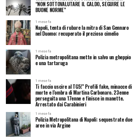
“NON SOTTOVALUTARE IL CALDO, SEGUIRE LE
BUONE NORME”
1 mese fa
Napoli, tenta di rubare la mitra di San Gennaro
nel Duomo: recuperato il prezioso cimelio
1 mese fa
Polizia metropolitana mette in salvo un gheppio
e una tartaruga
1 mese fa
Ti faccio uscire al TG5!” Profili fake, minacce di
morte e l’ombra di Martina Carbonaro. 23enne
perseguita una 17enne e finisce in manette.
Arrestato dai Carabinieri
1 mese fa
Polizia Metropolitana di Napoli: sequestrate due
aree in via Argine