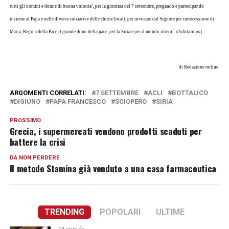
tutti gli uomini e donne di buona volonta’, per la giornata del 7 settembre, pregando e partecipando
insieme al Papa
e nelle diverse iniziative delle chiese locali, per invocare dal Signore per intercessione di
Maria, Regina della Pace il grande dono della pace, per la Siria e per il mondo intero”. (Adnkronos)
di Redazione online
ARGOMENTI CORRELATI:
7 SETTEMBRE
ACLI
BOTTALICO
DIGIUNO
PAPA FRANCESCO
SCIOPERO
SIRIA
PROSSIMO
Grecia, i supermercati vendono prodotti scaduti per
battere la crisi
DA NON PERDERE
Il metodo Stamina già venduto a una casa farmaceutica
TRENDING
POPOLARI
ULTIME