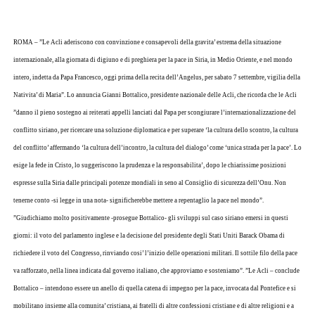
ROMA – ”Le Acli aderiscono con convinzione e consapevoli della gravita’ estrema della situazione
internazionale, alla giornata di digiuno e di preghiera per la pace in Siria, in Medio Oriente, e nel mondo
intero, indetta da Papa Francesco, oggi prima della recita dell’Angelus, per sabato 7 settembre, vigilia della
Nativita’ di Maria”. Lo annuncia Gianni Bottalico, presidente nazionale delle Acli, che ricorda che le Acli
”danno il pieno sostegno ai reiterati appelli lanciati dal Papa per scongiurare l’internazionalizzazione del
conflitto siriano, per ricercare una soluzione diplomatica e per superare ‘la cultura dello scontro, la cultura
del conflitto’ affermando ‘la cultura dell’incontro, la cultura del dialogo’ come ‘unica strada per la pace’. Lo
esige la fede in Cristo, lo suggeriscono la prudenza e la responsabilita’, dopo le chiarissime posizioni
espresse sulla Siria dalle principali potenze mondiali in seno al Consiglio di sicurezza dell’Onu. Non
tenerne conto -si legge in una nota- significherebbe mettere a repentaglio la pace nel mondo”.
”Giudichiamo molto positivamente -prosegue Bottalico- gli sviluppi sul caso siriano emersi in questi
giorni: il voto del parlamento inglese e la decisione del presidente degli Stati Uniti Barack Obama di
richiedere il voto del Congresso, rinviando cosi’ l’inizio delle operazioni militari. Il sottile filo della pace
va rafforzato, nella linea indicata dal governo italiano, che approviamo e sosteniamo”. ”Le Acli – conclude
Bottalico – intendono essere un anello di quella catena di impegno per la pace, invocata dal Pontefice e si
mobilitano insieme alla comunita’ cristiana, ai fratelli di altre confessioni cristiane e di altre religioni e a