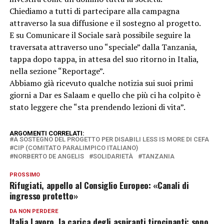
Chiediamo a tutti di partecipare alla campagna
attraverso la sua diffusione e il sostegno al progetto.
E su Comunicare il Sociale sarà possibile seguire la
traversata attraverso uno “speciale” dalla Tanzania,
tappa dopo tappa, in attesa del suo ritorno in Italia,
nella sezione “Reportage”.
Abbiamo già ricevuto qualche notizia sui suoi primi
giorni a Dar es Salaam e quello che più ci ha colpito è
stato leggere che “sta prendendo lezioni di vita”.
ARGOMENTI CORRELATI:
A SOSTEGNO DEL PROGETTO PER DISABILI LESS IS MORE DI CEFA
CIP (COMITATO PARALIMPICO ITALIANO)
NORBERTO DE ANGELIS
SOLIDARIETÀ
TANZANIA
PROSSIMO
Rifugiati, appello al Consiglio Europeo: «Canali di
ingresso protetto»
DA NON PERDERE
Italia Lavoro, la carica degli aspiranti tirocinanti: sono