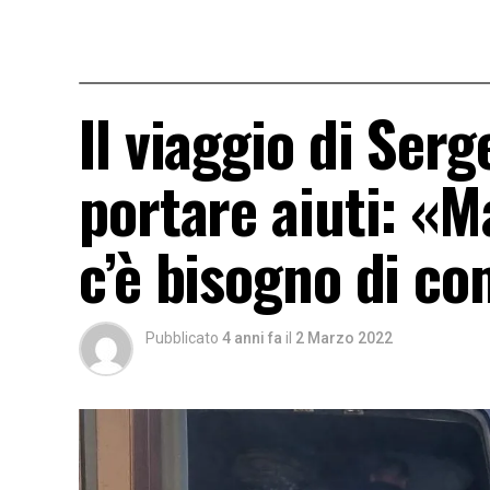
Il viaggio di Serg
portare aiuti: «M
c’è bisogno di co
Pubblicato
4 anni fa
il
2 Marzo 2022