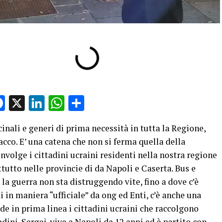
Facebook
X
LinkedIn
WhatsApp
Condividi
nali e generi di prima necessità in tutta la Regione,
acco. E’ una catena che non si ferma quella della
nvolge i cittadini ucraini residenti nella nostra regione
tutto nelle provincie di da Napoli e Caserta. Bus e
 la guerra non sta distruggendo vite, fino a dove c’è
ti in maniera “ufficiale” da ong ed Enti, c’è anche una
de in prima linea i cittadini ucraini che raccolgono
dini. Sergej vive a Napoli da 12 anni ed è partito con