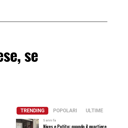
ese, se
TRENDING
POPOLARI
ULTIME
5 anni fa
Nives e Potito: quando il quartiere