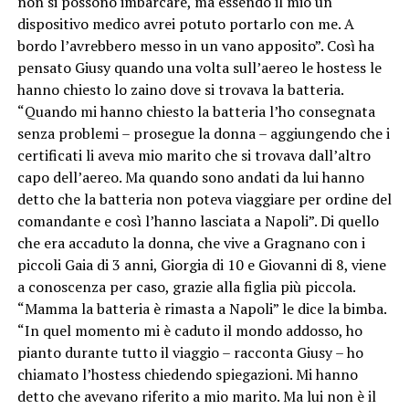
non si possono imbarcare, ma essendo il mio un
dispositivo medico avrei potuto portarlo con me. A
bordo l’avrebbero messo in un vano apposito”. Così ha
pensato Giusy quando una volta sull’aereo le hostess le
hanno chiesto lo zaino dove si trovava la batteria.
“Quando mi hanno chiesto la batteria l’ho consegnata
senza problemi – prosegue la donna – aggiungendo che i
certificati li aveva mio marito che si trovava dall’altro
capo dell’aereo. Ma quando sono andati da lui hanno
detto che la batteria non poteva viaggiare per ordine del
comandante e così l’hanno lasciata a Napoli”. Di quello
che era accaduto la donna, che vive a Gragnano con i
piccoli Gaia di 3 anni, Giorgia di 10 e Giovanni di 8, viene
a conoscenza per caso, grazie alla figlia più piccola.
“Mamma la batteria è rimasta a Napoli” le dice la bimba.
“In quel momento mi è caduto il mondo addosso, ho
pianto durante tutto il viaggio – racconta Giusy – ho
chiamato l’hostess chiedendo spiegazioni. Mi hanno
detto che avevano riferito a mio marito. Ma lui non è il