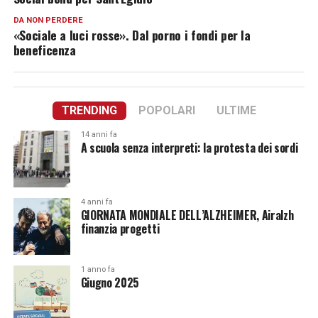
DA NON PERDERE
«Sociale a luci rosse». Dal porno i fondi per la
beneficenza
TRENDING
POPOLARI
ULTIME
14 anni fa
A scuola senza interpreti: la protesta dei sordi
4 anni fa
GIORNATA MONDIALE DELL’ALZHEIMER, Airalzh
finanzia progetti
1 anno fa
Giugno 2025