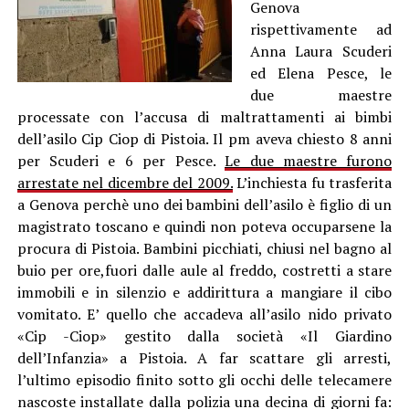
Genova
rispettivamente ad
Anna Laura Scuderi
ed Elena Pesce, le
due maestre
processate con l’accusa di maltrattamenti ai bimbi
dell’asilo Cip Ciop di Pistoia. Il pm aveva chiesto 8 anni
per Scuderi e 6 per Pesce.
Le due maestre furono
arrestate nel dicembre del 2009.
L’inchiesta fu trasferita
a Genova perchè uno dei bambini dell’asilo è figlio di un
magistrato toscano e quindi non poteva occuparsene la
procura di Pistoia. Bambini picchiati, chiusi nel bagno al
buio per ore,fuori dalle aule al freddo, costretti a stare
immobili e in silenzio e addirittura a mangiare il cibo
vomitato. E’ quello che accadeva all’asilo nido privato
«Cip -Ciop» gestito dalla società «Il Giardino
dell’Infanzia» a Pistoia. A far scattare gli arresti,
l’ultimo episodio finito sotto gli occhi delle telecamere
nascoste installate dalla polizia una decina di giorni fa: