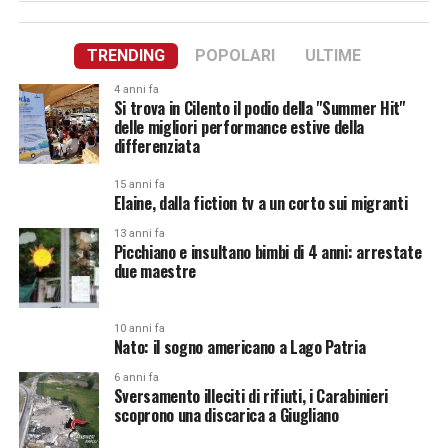
TRENDING
POPOLARI
ULTIME
4 anni fa
Si trova in Cilento il podio della "Summer Hit"
delle migliori performance estive della
differenziata
15 anni fa
Elaine, dalla fiction tv a un corto sui migranti
13 anni fa
Picchiano e insultano bimbi di 4 anni: arrestate
due maestre
10 anni fa
Nato: il sogno americano a Lago Patria
6 anni fa
Sversamento illeciti di rifiuti, i Carabinieri
scoprono una discarica a Giugliano