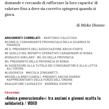
domande e cercando di rafforzare la loro capacita’ di
valutare fino a dove sia corretto spingersi quando si
gioca.
di
Mirko Dioneo
ARGOMENTI CORRELATI:
ANTONIO CALICCHIA
COME IL COMANDANTE PROVINCIALE DELLA GUARDIA DI
FINANZA
E IL PRESIDENTE DELL'ASSOCIAZIONE ARCHI D'ARTE
E QUELLO DEL REPARTO OPERATIVO CARABINIERI DI ROMA
IGNAZIO GIBILARO
IL DG DELLA PROVINCIA
IL PRESIDENTE DELLA PROVINCIA DI ROMA
L'ASSESSORE ALLA TUTELA DEI CONSUMATORI E ALLA LOTTA
ALL'USURA
LUDOPATIA
NICOLA ZINGARETTI
ROSELLA BRECCIAROLI. PRESENTI ANCHE DIVERSI
RAPPRESENTANTI DELLE FORZE DELL'ORDINE
SALVATORE CAGNAZZO
SERENA VISINTIN
PROSSIMO
«Amico generazionale»: tra anziani e giovani scatta la
solidarietà / VIDEO