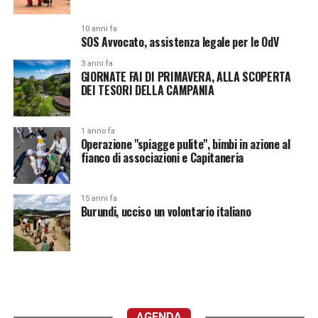
10 anni fa
SOS Avvocato, assistenza legale per le OdV
3 anni fa
GIORNATE FAI DI PRIMAVERA, ALLA SCOPERTA
DEI TESORI DELLA CAMPANIA
1 anno fa
Operazione "spiagge pulite", bimbi in azione al
fianco di associazioni e Capitaneria
15 anni fa
Burundi, ucciso un volontario italiano
AGENDA