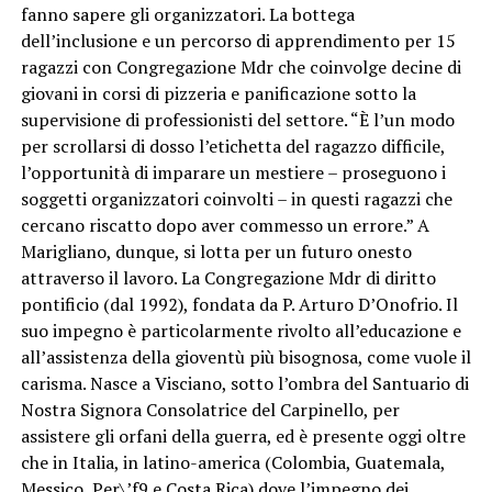
fanno sapere gli organizzatori. La bottega
dell’inclusione e un percorso di apprendimento per 15
ragazzi con Congregazione Mdr che coinvolge decine di
giovani in corsi di pizzeria e panificazione sotto la
supervisione di professionisti del settore. “È l’un modo
per scrollarsi di dosso l’etichetta del ragazzo difficile,
l’opportunità di imparare un mestiere – proseguono i
soggetti organizzatori coinvolti – in questi ragazzi che
cercano riscatto dopo aver commesso un errore.” A
Marigliano, dunque, si lotta per un futuro onesto
attraverso il lavoro. La Congregazione Mdr di diritto
pontificio (dal 1992), fondata da P. Arturo D’Onofrio. Il
suo impegno è particolarmente rivolto all’educazione e
all’assistenza della gioventù più bisognosa, come vuole il
carisma. Nasce a Visciano, sotto l’ombra del Santuario di
Nostra Signora Consolatrice del Carpinello, per
assistere gli orfani della guerra, ed è presente oggi oltre
che in Italia, in latino-america (Colombia, Guatemala,
Messico, Per\’f9 e Costa Rica) dove l’impegno dei