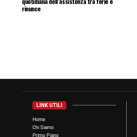
quotidiana dell’assistenza tra ferie e
rinunce
LINK UTILI
Home
Chi Siamo
Primo Piano