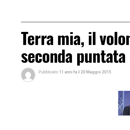
Terra mia, il volo
seconda puntata 
Pubblicato
11 anni fa
il
20 Maggio 2015