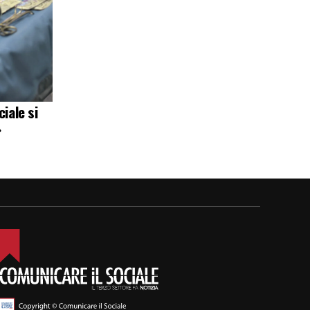
iale si
»