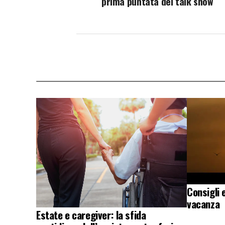
prima puntata del talk show
Consigli 
vacanza
Estate e caregiver: la sfida