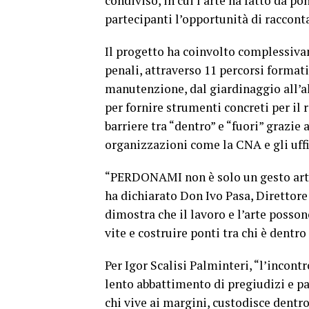
condiviso, in cui l’arte ha fatto da 
partecipanti l’opportunità di racconta
Il progetto ha coinvolto complessiv
penali, attraverso 11 percorsi format
manutenzione, dal giardinaggio all’al
per fornire strumenti concreti per il 
barriere tra “dentro” e “fuori” grazie 
organizzazioni come la CNA e gli uffic
“PERDONAMI non è solo un gesto artis
ha dichiarato Don Ivo Pasa, Direttor
dimostra che il lavoro e l’arte poss
vite e costruire ponti tra chi è dentro 
Per Igor Scalisi Palminteri, “l’incont
lento abbattimento di pregiudizi e pa
chi vive ai margini, custodisce dentro