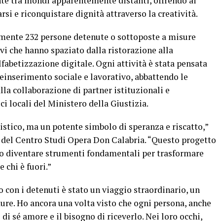
ponte tra mondi apparentemente distanti, offrendo ai
rsi e riconquistare dignità attraverso la creatività.
amente 232 persone detenute o sottoposte a misure
ivi che hanno spaziato dalla ristorazione alla
fabetizzazione digitale. Ogni attività è stata pensata
reinserimento sociale e lavorativo, abbattendo le
alla collaborazione di partner istituzionali e
i locali del Ministero della Giustizia.
tico, ma un potente simbolo di speranza e riscatto,”
e del Centro Studi Opera Don Calabria. “Questo progetto
ono diventare strumenti fondamentali per trasformare
e chi è fuori.”
ro con i detenuti è stato un viaggio straordinario, un
ure. Ho ancora una volta visto che ogni persona, anche
 di sé amore e il bisogno di riceverlo. Nei loro occhi,