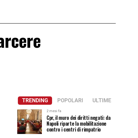
carcere
TRENDING
POPOLARI
ULTIME
2 mesi fa
Cpr, il muro dei diritti negati: da
Napoli riparte la mobilitazione
contro i centri di rimpatrio