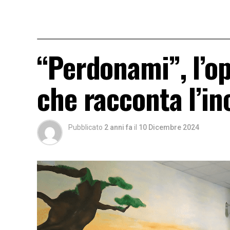
“Perdonami”, l’op
che racconta l’in
Pubblicato
2 anni fa
il
10 Dicembre 2024