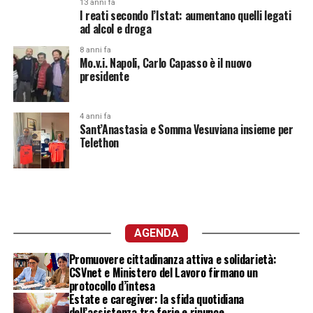
13 anni fa
I reati secondo l’Istat: aumentano quelli legati
ad alcol e droga
8 anni fa
Mo.v.i. Napoli, Carlo Capasso è il nuovo
presidente
4 anni fa
Sant’Anastasia e Somma Vesuviana insieme per
Telethon
AGENDA
Promuovere cittadinanza attiva e solidarietà:
CSVnet e Ministero del Lavoro firmano un
protocollo d’intesa
Estate e caregiver: la sfida quotidiana
dell’assistenza tra ferie e rinunce