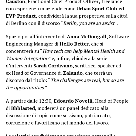
Causton,
Fractional Chief Product Officer
,
freelance
con esperienza in aziende come
Urban Sport Club ed
EVP Product
, condividerà la sua prospettiva sulla città
di Berlino con il discorso “
Berlin, you are so sexist
“.
Spazio poi all’intervento di
Anna McDougall,
Software
Engineering Manager
di
Hello Better,
che si
concentrerà su “
How tech can help Mental Health and
Women Integration
” e, infine, chiuderà la serie
d’interventi
Sarah Cordivano,
scrittrice, speaker
ed
ex
Head of Governance
di
Zalando
, che terrà un
discorso dal titolo: “
The challenges are real, but so are
the opportunities.
”
A partire dalle 12:30,
Edoardo Novelli
, Head of People
di
Bhblasted
, modererà un panel dedicato alla
discussione di topic come sessismo, patriarcato,
corruzione e favoritismo nel mondo del lavoro.
Le relatrici condivideranno esperienze personali e