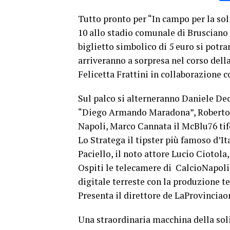
Tutto pronto per “In campo per la soli
10 allo stadio comunale di Brusciano p
biglietto simbolico di 5 euro si potr
arriveranno a sorpresa nel corso dell
Felicetta Frattini in collaborazione c
Sul palco si alterneranno Daniele Deci
“Diego Armando Maradona”, Roberto 
Napoli, Marco Cannata il McBlu76 tif
Lo Stratega il tipster più famoso d’Ita
Paciello, il noto attore Lucio Ciotola
Ospiti le telecamere di CalcioNapoli2
digitale terreste con la produzione t
Presenta il direttore de LaProvinciaon
Una straordinaria macchina della soli