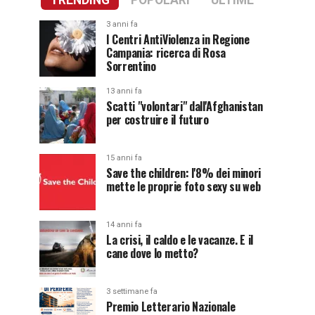
TRENDING
POPOLARI
ULTIME
3 anni fa
I Centri AntiViolenza in Regione
Campania: ricerca di Rosa
Sorrentino
13 anni fa
Scatti "volontari" dall'Afghanistan
per costruire il futuro
15 anni fa
Save the children: l'8% dei minori
mette le proprie foto sexy su web
14 anni fa
La crisi, il caldo e le vacanze. E il
cane dove lo metto?
3 settimane fa
Premio Letterario Nazionale