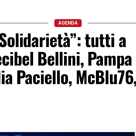
AGENDA
olidarietà”: tutti a
cibel Bellini, Pampa
lia Paciello, McBlu76