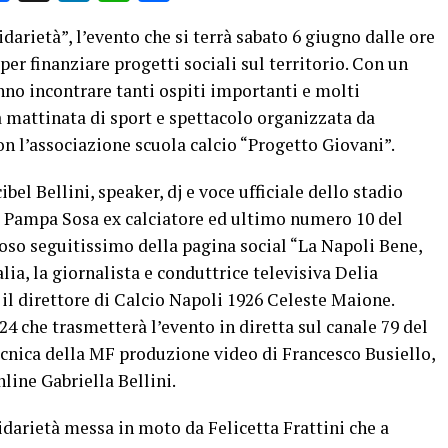
darietà”, l’evento che si terrà sabato 6 giugno dalle ore
er finanziare progetti sociali sul territorio. Con un
anno incontrare tanti ospiti importanti e molti
a mattinata di sport e spettacolo organizzata da
on l’associazione scuola calcio “Progetto Giovani”.
bel Bellini, speaker, dj e voce ufficiale dello stadio
Pampa Sosa ex calciatore ed ultimo numero 10 del
oso seguitissimo della pagina social “La Napoli Bene,
lia, la giornalista e conduttrice televisiva Delia
, il direttore di Calcio Napoli 1926 Celeste Maione.
4 che trasmetterà l’evento in diretta sul canale 79 del
ecnica della MF produzione video di Francesco Busiello,
line Gabriella Bellini.
darietà messa in moto da Felicetta Frattini che a