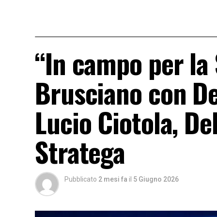
“In campo per la S
Brusciano con De
Lucio Ciotola, De
Stratega
Pubblicato
2 mesi fa
il
5 Giugno 2026