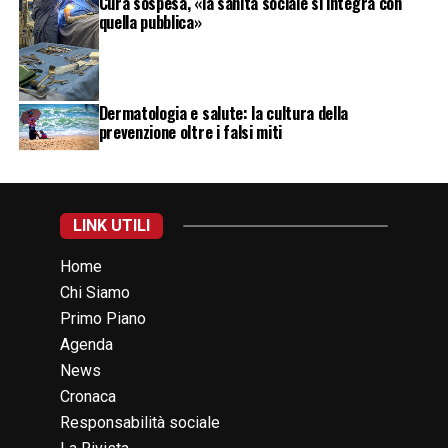
Cura sospesa, «la sanità sociale si integra con
quella pubblica»
Dermatologia e salute: la cultura della
prevenzione oltre i falsi miti
LINK UTILI
Home
Chi Siamo
Primo Piano
Agenda
News
Cronaca
Responsabilità sociale