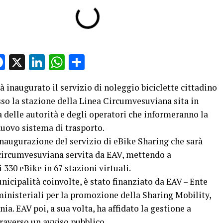
Facebook
X
LinkedIn
WhatsApp
Condividi
 inaugurato il servizio di noleggio biciclette cittadino
so la stazione della Linea Circumvesuviana sita in
a delle autorità e degli operatori che informeranno la
uovo sistema di trasporto.
inaugurazione del servizio di eBike Sharing che sarà
 circumvesuviana servita da EAV, mettendo a
 330 eBike in 67 stazioni virtuali.
unicipalità coinvolte, è stato finanziato da EAV – Ente
inisteriali per la promozione della Sharing Mobility,
a. EAV poi, a sua volta, ha affidato la gestione a
raverso un avviso pubblico.