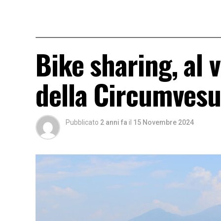
Bike sharing, al v
della Circumvesu
Pubblicato
2 anni fa
il
15 Novembre 2024