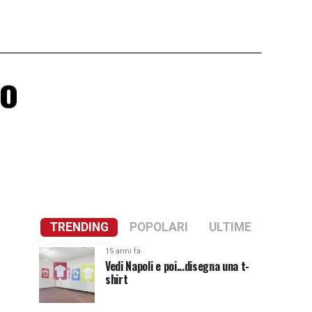
to
TRENDING
POPOLARI
ULTIME
15 anni fa
Vedi Napoli e poi...disegna una t-
shirt