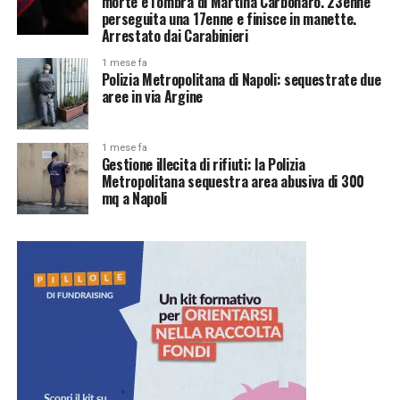
morte e l’ombra di Martina Carbonaro. 23enne
perseguita una 17enne e finisce in manette.
Arrestato dai Carabinieri
1 mese fa
Polizia Metropolitana di Napoli: sequestrate due
aree in via Argine
1 mese fa
Gestione illecita di rifiuti: la Polizia
Metropolitana sequestra area abusiva di 300
mq a Napoli