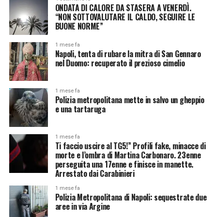
ONDATA DI CALORE DA STASERA A VENERDÌ.
“NON SOTTOVALUTARE IL CALDO, SEGUIRE LE
BUONE NORME”
1 mese fa
Napoli, tenta di rubare la mitra di San Gennaro
nel Duomo: recuperato il prezioso cimelio
1 mese fa
Polizia metropolitana mette in salvo un gheppio
e una tartaruga
1 mese fa
Ti faccio uscire al TG5!” Profili fake, minacce di
morte e l’ombra di Martina Carbonaro. 23enne
perseguita una 17enne e finisce in manette.
Arrestato dai Carabinieri
1 mese fa
Polizia Metropolitana di Napoli: sequestrate due
aree in via Argine