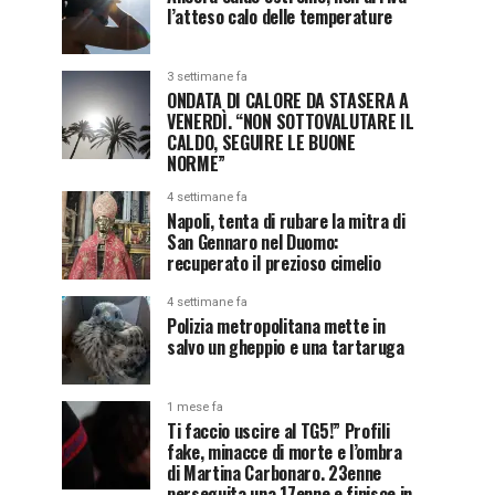
l’atteso calo delle temperature
3 settimane fa
ONDATA DI CALORE DA STASERA A
VENERDÌ. “NON SOTTOVALUTARE IL
CALDO, SEGUIRE LE BUONE
NORME”
4 settimane fa
Napoli, tenta di rubare la mitra di
San Gennaro nel Duomo:
recuperato il prezioso cimelio
4 settimane fa
Polizia metropolitana mette in
salvo un gheppio e una tartaruga
1 mese fa
Ti faccio uscire al TG5!” Profili
fake, minacce di morte e l’ombra
di Martina Carbonaro. 23enne
perseguita una 17enne e finisce in