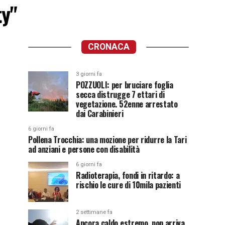
ty"
CRONACA
3 giorni fa
POZZUOLI: per bruciare foglia
secca distrugge 7 ettari di
vegetazione. 52enne arrestato
dai Carabinieri
6 giorni fa
Pollena Trocchia: una mozione per ridurre la Tari
ad anziani e persone con disabilità
6 giorni fa
Radioterapia, fondi in ritardo: a
rischio le cure di 10mila pazienti
2 settimane fa
Ancora caldo estremo, non arriva