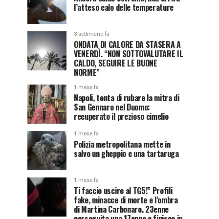
l’atteso calo delle temperature
3 settimane fa
ONDATA DI CALORE DA STASERA A
VENERDÌ. “NON SOTTOVALUTARE IL
CALDO, SEGUIRE LE BUONE
NORME”
1 mese fa
Napoli, tenta di rubare la mitra di
San Gennaro nel Duomo:
recuperato il prezioso cimelio
1 mese fa
Polizia metropolitana mette in
salvo un gheppio e una tartaruga
1 mese fa
Ti faccio uscire al TG5!” Profili
fake, minacce di morte e l’ombra
di Martina Carbonaro. 23enne
perseguita una 17enne e finisce in