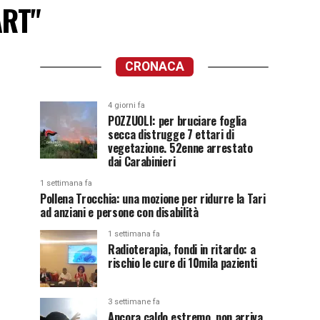
ART"
CRONACA
4 giorni fa
POZZUOLI: per bruciare foglia
secca distrugge 7 ettari di
vegetazione. 52enne arrestato
dai Carabinieri
1 settimana fa
Pollena Trocchia: una mozione per ridurre la Tari
ad anziani e persone con disabilità
1 settimana fa
Radioterapia, fondi in ritardo: a
rischio le cure di 10mila pazienti
3 settimane fa
Ancora caldo estremo, non arriva