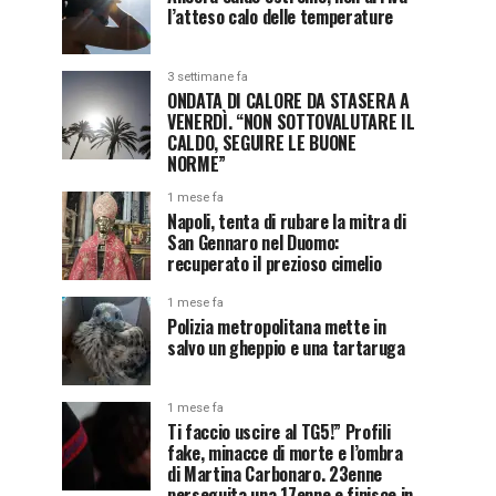
l’atteso calo delle temperature
3 settimane fa
ONDATA DI CALORE DA STASERA A
VENERDÌ. “NON SOTTOVALUTARE IL
CALDO, SEGUIRE LE BUONE
NORME”
1 mese fa
Napoli, tenta di rubare la mitra di
San Gennaro nel Duomo:
recuperato il prezioso cimelio
1 mese fa
Polizia metropolitana mette in
salvo un gheppio e una tartaruga
1 mese fa
Ti faccio uscire al TG5!” Profili
fake, minacce di morte e l’ombra
di Martina Carbonaro. 23enne
perseguita una 17enne e finisce in