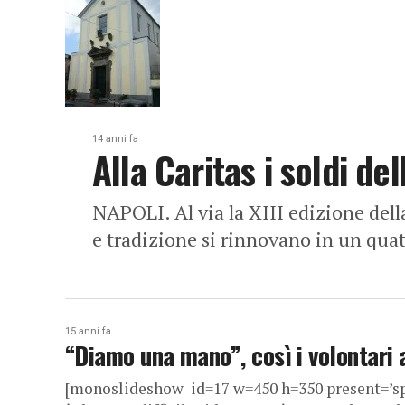
14 anni fa
Alla Caritas i soldi de
NAPOLI. Al via la XIII edizione dell
e tradizione si rinnovano in un quatt
15 anni fa
“Diamo una mano”, così i volontari 
[monoslideshow id=17 w=450 h=350 present=’spa