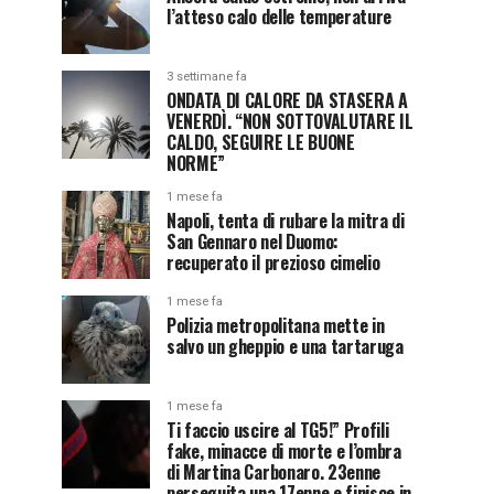
l’atteso calo delle temperature
3 settimane fa
ONDATA DI CALORE DA STASERA A
VENERDÌ. “NON SOTTOVALUTARE IL
CALDO, SEGUIRE LE BUONE
NORME”
1 mese fa
Napoli, tenta di rubare la mitra di
San Gennaro nel Duomo:
recuperato il prezioso cimelio
1 mese fa
Polizia metropolitana mette in
salvo un gheppio e una tartaruga
1 mese fa
Ti faccio uscire al TG5!” Profili
fake, minacce di morte e l’ombra
di Martina Carbonaro. 23enne
perseguita una 17enne e finisce in