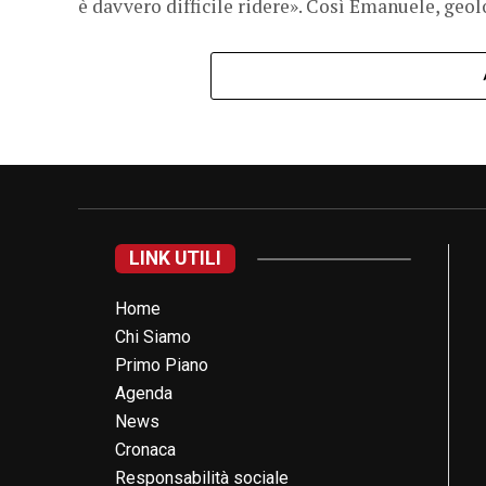
è davvero difficile ridere». Così Emanuele, geolo
LINK UTILI
Home
Chi Siamo
Primo Piano
Agenda
News
Cronaca
Responsabilità sociale