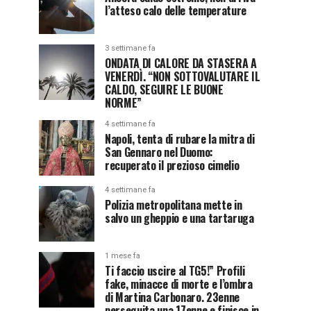
l’atteso calo delle temperature
3 settimane fa
ONDATA DI CALORE DA STASERA A
VENERDÌ. “NON SOTTOVALUTARE IL
CALDO, SEGUIRE LE BUONE
NORME”
4 settimane fa
Napoli, tenta di rubare la mitra di
San Gennaro nel Duomo:
recuperato il prezioso cimelio
4 settimane fa
Polizia metropolitana mette in
salvo un gheppio e una tartaruga
1 mese fa
Ti faccio uscire al TG5!” Profili
fake, minacce di morte e l’ombra
di Martina Carbonaro. 23enne
perseguita una 17enne e finisce in