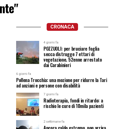
onte"
CRONACA
4 giorni fa
POZZUOLI: per bruciare foglia
secca distrugge 7 ettari di
vegetazione. 52enne arrestato
dai Carabinieri
6 giorni fa
Pollena Trocchia: una mozione per ridurre la Tari
ad anziani e persone con disabilità
7 giorni fa
Radioterapia, fondi in ritardo: a
rischio le cure di 10mila pazienti
2 settimane fa
Ancora caldo estremo, non arriva