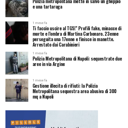
Polizia metropolitana mette in salvo un gheppio
e una tartaruga
1 mese fa
Ti faccio uscire al TG5!” Profili fake, minacce di
morte e l’ombra di Martina Carbonaro. 23enne
perseguita una 17enne e finisce in manette.
Arrestato dai Carabinieri
1 mese fa
Polizia Metropolitana di Napoli: sequestrate due
aree in via Argine
1 mese fa
Gestione illecita di rifiuti: la Polizia
Metropolitana sequestra area abusiva di 300
mq a Napoli