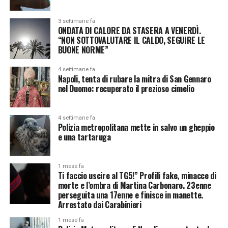
3 settimane fa
ONDATA DI CALORE DA STASERA A VENERDÌ.
“NON SOTTOVALUTARE IL CALDO, SEGUIRE LE
BUONE NORME”
4 settimane fa
Napoli, tenta di rubare la mitra di San Gennaro
nel Duomo: recuperato il prezioso cimelio
4 settimane fa
Polizia metropolitana mette in salvo un gheppio
e una tartaruga
1 mese fa
Ti faccio uscire al TG5!” Profili fake, minacce di
morte e l’ombra di Martina Carbonaro. 23enne
perseguita una 17enne e finisce in manette.
Arrestato dai Carabinieri
1 mese fa