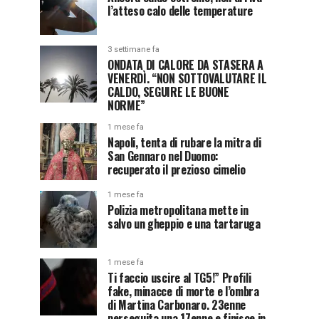
l’atteso calo delle temperature
3 settimane fa
ONDATA DI CALORE DA STASERA A
VENERDÌ. “NON SOTTOVALUTARE IL
CALDO, SEGUIRE LE BUONE
NORME”
1 mese fa
Napoli, tenta di rubare la mitra di
San Gennaro nel Duomo:
recuperato il prezioso cimelio
1 mese fa
Polizia metropolitana mette in
salvo un gheppio e una tartaruga
1 mese fa
Ti faccio uscire al TG5!” Profili
fake, minacce di morte e l’ombra
di Martina Carbonaro. 23enne
perseguita una 17enne e finisce in