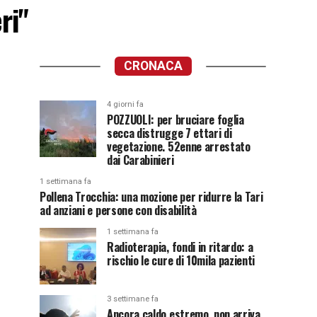
ri"
CRONACA
4 giorni fa
POZZUOLI: per bruciare foglia
secca distrugge 7 ettari di
vegetazione. 52enne arrestato
dai Carabinieri
1 settimana fa
Pollena Trocchia: una mozione per ridurre la Tari
ad anziani e persone con disabilità
1 settimana fa
Radioterapia, fondi in ritardo: a
rischio le cure di 10mila pazienti
3 settimane fa
Ancora caldo estremo, non arriva