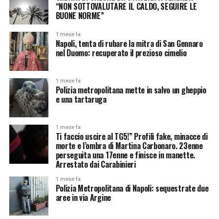
“NON SOTTOVALUTARE IL CALDO, SEGUIRE LE
BUONE NORME”
1 mese fa
Napoli, tenta di rubare la mitra di San Gennaro
nel Duomo: recuperato il prezioso cimelio
1 mese fa
Polizia metropolitana mette in salvo un gheppio
e una tartaruga
1 mese fa
Ti faccio uscire al TG5!” Profili fake, minacce di
morte e l’ombra di Martina Carbonaro. 23enne
perseguita una 17enne e finisce in manette.
Arrestato dai Carabinieri
1 mese fa
Polizia Metropolitana di Napoli: sequestrate due
aree in via Argine