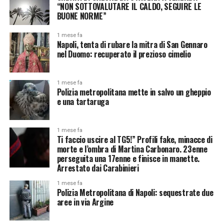
“NON SOTTOVALUTARE IL CALDO, SEGUIRE LE
BUONE NORME”
1 mese fa
Napoli, tenta di rubare la mitra di San Gennaro
nel Duomo: recuperato il prezioso cimelio
1 mese fa
Polizia metropolitana mette in salvo un gheppio
e una tartaruga
1 mese fa
Ti faccio uscire al TG5!” Profili fake, minacce di
morte e l’ombra di Martina Carbonaro. 23enne
perseguita una 17enne e finisce in manette.
Arrestato dai Carabinieri
1 mese fa
Polizia Metropolitana di Napoli: sequestrate due
aree in via Argine