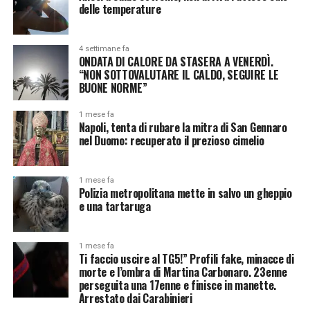
delle temperature
4 settimane fa
ONDATA DI CALORE DA STASERA A VENERDÌ.
“NON SOTTOVALUTARE IL CALDO, SEGUIRE LE
BUONE NORME”
1 mese fa
Napoli, tenta di rubare la mitra di San Gennaro
nel Duomo: recuperato il prezioso cimelio
1 mese fa
Polizia metropolitana mette in salvo un gheppio
e una tartaruga
1 mese fa
Ti faccio uscire al TG5!” Profili fake, minacce di
morte e l’ombra di Martina Carbonaro. 23enne
perseguita una 17enne e finisce in manette.
Arrestato dai Carabinieri