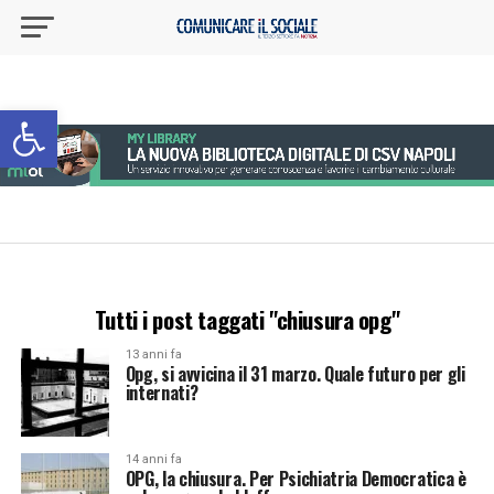
Apri la barra degli strumenti
Tutti i post taggati "chiusura opg"
13 anni fa
Opg, si avvicina il 31 marzo. Quale futuro per gli
internati?
14 anni fa
OPG, la chiusura. Per Psichiatria Democratica è