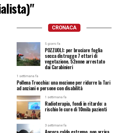
alista)"
CRONACA
5 giorni fa
POZZUOLI: per bruciare foglia
secca distrugge 7 ettari di
vegetazione. 52enne arrestato
dai Carabinieri
1 settimana fa
Pollena Trocchia: una mozione per ridurre la Tari
ad anziani e persone con disabilità
1 settimana fa
Radioterapia, fondi in ritardo: a
rischio le cure di 10mila pazienti
3 settimane fa
Ancora caldo estremo, non arriva