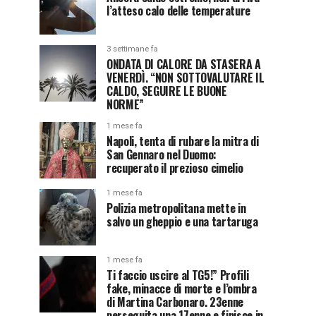
l’atteso calo delle temperature
3 settimane fa
ONDATA DI CALORE DA STASERA A
VENERDÌ. “NON SOTTOVALUTARE IL
CALDO, SEGUIRE LE BUONE
NORME”
1 mese fa
Napoli, tenta di rubare la mitra di
San Gennaro nel Duomo:
recuperato il prezioso cimelio
1 mese fa
Polizia metropolitana mette in
salvo un gheppio e una tartaruga
1 mese fa
Ti faccio uscire al TG5!” Profili
fake, minacce di morte e l’ombra
di Martina Carbonaro. 23enne
perseguita una 17enne e finisce in