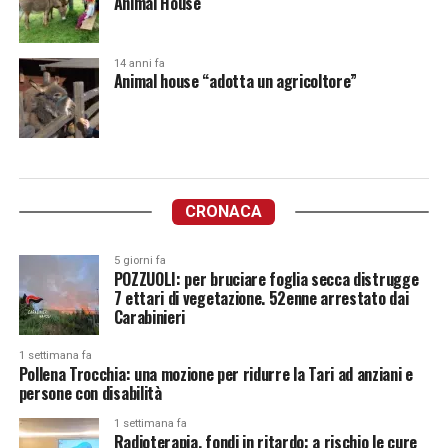
Animal House
14 anni fa
Animal house “adotta un agricoltore”
CRONACA
5 giorni fa
POZZUOLI: per bruciare foglia secca distrugge
7 ettari di vegetazione. 52enne arrestato dai
Carabinieri
1 settimana fa
Pollena Trocchia: una mozione per ridurre la Tari ad anziani e
persone con disabilità
1 settimana fa
Radioterapia, fondi in ritardo: a rischio le cure