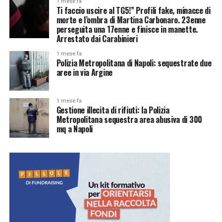
1 mese fa
Ti faccio uscire al TG5!” Profili fake, minacce di
morte e l’ombra di Martina Carbonaro. 23enne
perseguita una 17enne e finisce in manette.
Arrestato dai Carabinieri
1 mese fa
Polizia Metropolitana di Napoli: sequestrate due
aree in via Argine
1 mese fa
Gestione illecita di rifiuti: la Polizia
Metropolitana sequestra area abusiva di 300
mq a Napoli