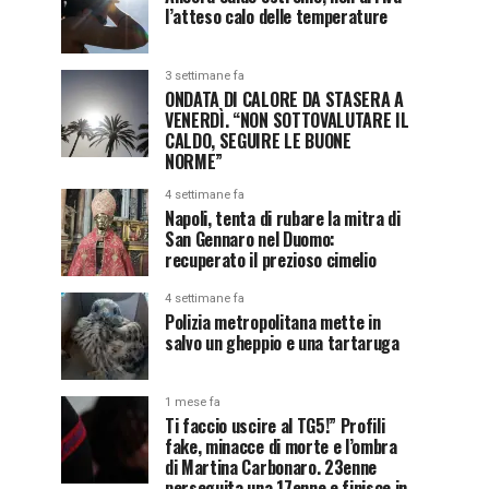
l’atteso calo delle temperature
3 settimane fa
ONDATA DI CALORE DA STASERA A
VENERDÌ. “NON SOTTOVALUTARE IL
CALDO, SEGUIRE LE BUONE
NORME”
4 settimane fa
Napoli, tenta di rubare la mitra di
San Gennaro nel Duomo:
recuperato il prezioso cimelio
4 settimane fa
Polizia metropolitana mette in
salvo un gheppio e una tartaruga
1 mese fa
Ti faccio uscire al TG5!” Profili
fake, minacce di morte e l’ombra
di Martina Carbonaro. 23enne
perseguita una 17enne e finisce in