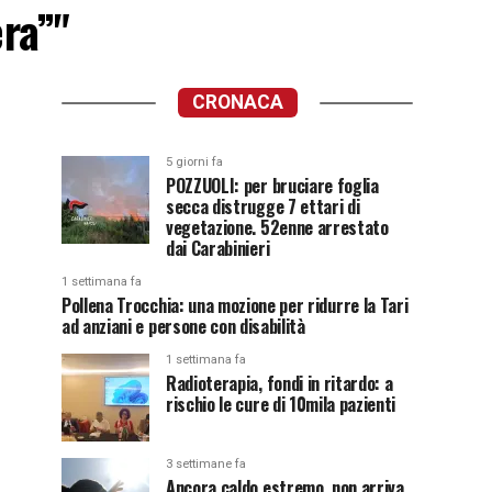
era”"
CRONACA
5 giorni fa
POZZUOLI: per bruciare foglia
secca distrugge 7 ettari di
vegetazione. 52enne arrestato
dai Carabinieri
1 settimana fa
Pollena Trocchia: una mozione per ridurre la Tari
ad anziani e persone con disabilità
1 settimana fa
Radioterapia, fondi in ritardo: a
rischio le cure di 10mila pazienti
3 settimane fa
Ancora caldo estremo, non arriva