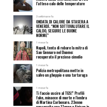
l’atteso calo delle temperature
3 settimane fa
ONDATA DI CALORE DA STASERA A
VENERDÌ. “NON SOTTOVALUTARE IL
CALDO, SEGUIRE LE BUONE
NORME”
1 mese fa
Napoli, tenta di rubare la mitra di
San Gennaro nel Duomo:
recuperato il prezioso cimelio
1 mese fa
Polizia metropolitana mette in
salvo un gheppio e una tartaruga
1 mese fa
Ti faccio uscire al TG5!” Profili
fake, minacce di morte e l’ombra
di Martina Carbonaro. 23enne
perseguita una 17enne e finisce in