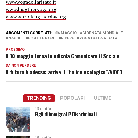
www.yogadellarisata.it
www.laugtheryoga.org
www.worldlaugtherday.org
ARGOMENTI CORRELATI:
6 MAGGIO
GIORNATA MONDIALE
NAPOLI
PONTILE NORD
RIDERE
YOGA DELLA RISATA
PROSSIMO
Il 10 maggio torna in edicola Comunicare il Sociale
DA NON PERDERE
Il futuro è adesso: arriva il “bolide ecologico”/VIDEO
TRENDING
POPOLARI
ULTIME
15 anni fa
Figli di immigrati? Discriminati
15 anni fa