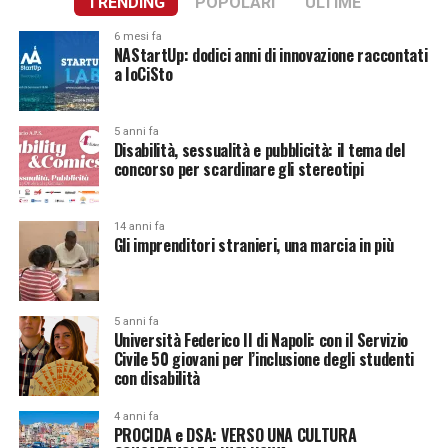
TRENDING
POPOLARI
ULTIME
6 mesi fa
NAStartUp: dodici anni di innovazione raccontati
a IoCiSto
5 anni fa
Disabilità, sessualità e pubblicità: il tema del
concorso per scardinare gli stereotipi
14 anni fa
Gli imprenditori stranieri, una marcia in più
5 anni fa
Università Federico II di Napoli: con il Servizio
Civile 50 giovani per l’inclusione degli studenti
con disabilità
4 anni fa
PROCIDA e DSA: VERSO UNA CULTURA