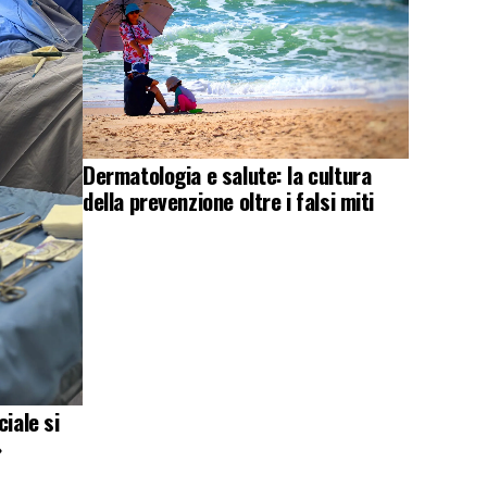
Dermatologia e salute: la cultura
della prevenzione oltre i falsi miti
iale si
»