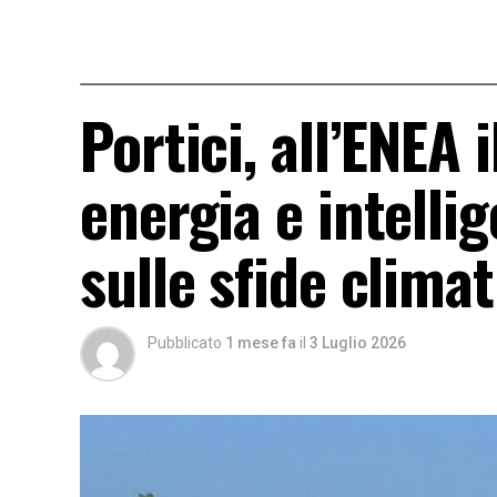
Portici, all’ENEA 
energia e intellig
sulle sfide clima
Pubblicato
1 mese fa
il
3 Luglio 2026