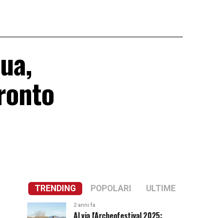
qua,
fronto
TRENDING
POPOLARI
ULTIME
2 anni fa
Al via l'Archeofestival 2025: