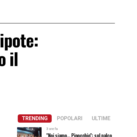
ipote:
 il
TRENDING
POPOLARI
ULTIME
3 ore fa
"Noi siamo… Pinocchio": sul palco