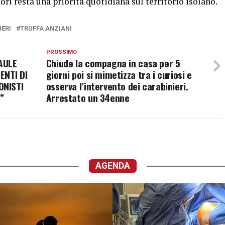
tori resta una priorità quotidiana sul territorio isolano.
IERI
TRUFFA ANZIANI
PROSSIMO
AULE
Chiude la compagna in casa per 5
ENTI DI
giorni poi si mimetizza tra i curiosi e
ONISTI
osserva l’intervento dei carabinieri.
”
Arrestato un 34enne
AGENDA