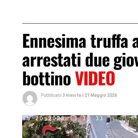
Ennesima truffa a
arrestati due gio
bottino
VIDEO
Pubblicato
3 mesi fa
il
21 Maggio 2026
Video
Player