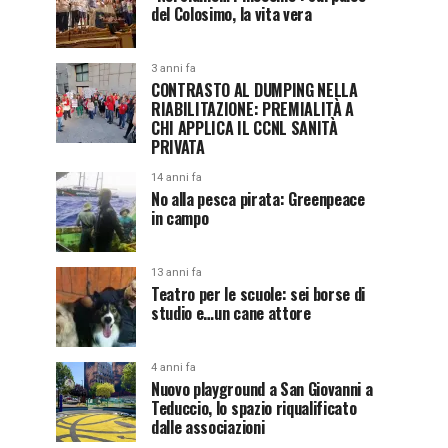
del Colosimo, la vita vera
3 anni fa
CONTRASTO AL DUMPING NELLA
RIABILITAZIONE: PREMIALITÀ A
CHI APPLICA IL CCNL SANITÀ
PRIVATA
14 anni fa
No alla pesca pirata: Greenpeace
in campo
13 anni fa
Teatro per le scuole: sei borse di
studio e…un cane attore
4 anni fa
Nuovo playground a San Giovanni a
Teduccio, lo spazio riqualificato
dalle associazioni