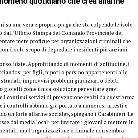
fenomeno quotidiano che crea allarme
ori su una vera e propria piaga che sta colpendo le isole
o dall’Ufficio Stampa del Comando Provinciale dei
ventate mete proficue per organizzazioni criminali che
con il solo scopo di depredare i residenti più anziani.
onsolidate. Approfittando di momenti di solitudine, i
ciandosi per figli, nipoti o persino appartenenti alle
 stradali, improvvisi problemi giudiziari o debiti
 gioielli come unica soluzione per evitare gravi
 i continui servizi di prevenzione svolti da quest’Arma
ne i controlli abbiano già portato a numerosi arresti e
o un forte allarme sociale», spiegano i Carabinieri. Le
se dai media locali per invitare i giovani a mettere in
mentali, ma l’organizzazione criminale non sembra