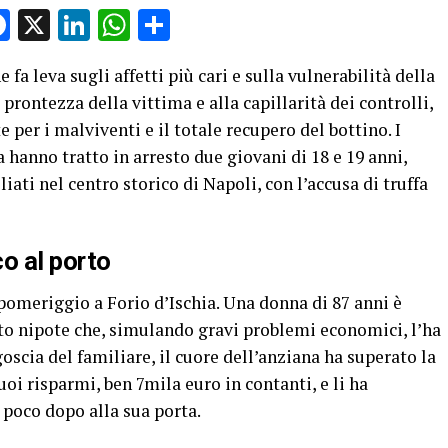
Facebook
X
LinkedIn
WhatsApp
Condividi
fa leva sugli affetti più cari e sulla vulnerabilità della
 prontezza della vittima e alla capillarità dei controlli,
 per i malviventi e il totale recupero del bottino. I
 hanno tratto in arresto due giovani di 18 e 19 anni,
iati nel centro storico di Napoli, con l’accusa di truffa
co al porto
omeriggio a Forio d’Ischia. Una donna di 87 anni è
nto nipote che, simulando gravi problemi economici, l’ha
goscia del familiare, il cuore dell’anziana ha superato la
uoi risparmi, ben 7mila euro in contanti, e li ha
 poco dopo alla sua porta.