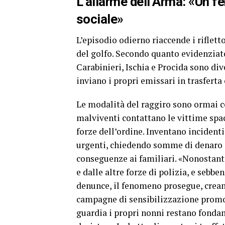
L’allarme dell’Arma: «Un 
sociale»
L’episodio odierno riaccende i riflett
del golfo. Secondo quanto evidenziat
Carabinieri, Ischia e Procida sono di
inviano i propri emissari in trasferta 
Le modalità del raggiro sono ormai c
malviventi contattano le vittime spac
forze dell’ordine. Inventano incidenti
urgenti, chiedendo somme di denaro o
conseguenze ai familiari. «Nonostante
e dalle altre forze di polizia, e sebbe
denunce, il fenomeno prosegue, creand
campagne di sensibilizzazione promos
guardia i propri nonni restano fonda