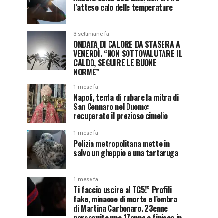
l’atteso calo delle temperature
3 settimane fa
ONDATA DI CALORE DA STASERA A
VENERDÌ. “NON SOTTOVALUTARE IL
CALDO, SEGUIRE LE BUONE
NORME”
1 mese fa
Napoli, tenta di rubare la mitra di
San Gennaro nel Duomo:
recuperato il prezioso cimelio
1 mese fa
Polizia metropolitana mette in
salvo un gheppio e una tartaruga
1 mese fa
Ti faccio uscire al TG5!” Profili
fake, minacce di morte e l’ombra
di Martina Carbonaro. 23enne
perseguita una 17enne e finisce in