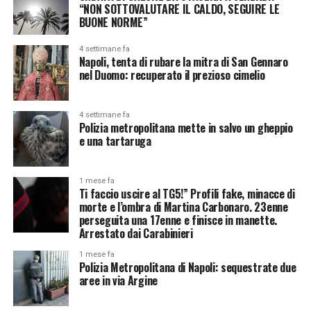
“NON SOTTOVALUTARE IL CALDO, SEGUIRE LE
BUONE NORME”
4 settimane fa
Napoli, tenta di rubare la mitra di San Gennaro
nel Duomo: recuperato il prezioso cimelio
4 settimane fa
Polizia metropolitana mette in salvo un gheppio
e una tartaruga
1 mese fa
Ti faccio uscire al TG5!” Profili fake, minacce di
morte e l’ombra di Martina Carbonaro. 23enne
perseguita una 17enne e finisce in manette.
Arrestato dai Carabinieri
1 mese fa
Polizia Metropolitana di Napoli: sequestrate due
aree in via Argine