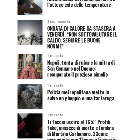
l’atteso calo delle temperature
3 settimane fa
ONDATA DI CALORE DA STASERA A
VENERDÌ. “NON SOTTOVALUTARE IL
CALDO, SEGUIRE LE BUONE
NORME”
1 mese fa
Napoli, tenta di rubare la mitra di
San Gennaro nel Duomo:
recuperato il prezioso cimelio
1 mese fa
Polizia metropolitana mette in
salvo un gheppio e una tartaruga
1 mese fa
Ti faccio uscire al TG5!” Profili
fake, minacce di morte e l’ombra
di Martina Carbonaro. 23enne
perseguita una 17enne e finisce in