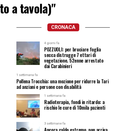
sto a tavola)"
CRONACA
4 giorni fa
POZZUOLI: per bruciare foglia
secca distrugge 7 ettari di
vegetazione. 52enne arrestato
dai Carabinieri
1 settimana fa
Pollena Trocchia: una mozione per ridurre la Tari
ad anziani e persone con disabilità
1 settimana fa
Radioterapia, fondi in ritardo: a
rischio le cure di 10mila pazienti
3 settimane fa
Ancora caldo estremo, non arriva