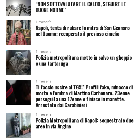
“NON SOTTOVALUTARE IL CALDO, SEGUIRE LE
BUONE NORME”
1 mese fa
Napoli, tenta di rubare la mitra di San Gennaro
nel Duomo: recuperato il prezioso cimelio
1 mese fa
Polizia metropolitana mette in salvo un gheppio
e una tartaruga
1 mese fa
Ti faccio uscire al TG5!” Profili fake, minacce di
morte e l’ombra di Martina Carbonaro. 23enne
perseguita una 17enne e finisce in manette.
Arrestato dai Carabinieri
1 mese fa
Polizia Metropolitana di Napoli: sequestrate due
aree in via Argine