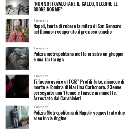
“NON SOTTOVALUTARE IL CALDO, SEGUIRE LE
BUONE NORME”
1 mese fa
Napoli, tenta di rubare la mitra di San Gennaro
nel Duomo: recuperato il prezioso cimelio
1 mese fa
Polizia metropolitana mette in salvo un gheppio
e una tartaruga
1 mese fa
Ti faccio uscire al TG5!” Profili fake, minacce di
morte e l’ombra di Martina Carbonaro. 23enne
perseguita una 17enne e finisce in manette.
Arrestato dai Carabinieri
1 mese fa
Polizia Metropolitana di Napoli: sequestrate due
aree in via Argine