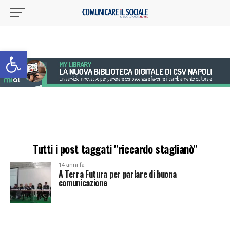
Apri la barra degli strumenti
Tutti i post taggati "riccardo staglianò"
14 anni fa
A Terra Futura per parlare di buona
comunicazione