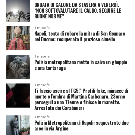
ONDATA DI CALORE DA STASERA A VENERDÌ.
“NON SOTTOVALUTARE IL CALDO, SEGUIRE LE
BUONE NORME”
1 mese fa
Napoli, tenta di rubare la mitra di San Gennaro
nel Duomo: recuperato il prezioso cimelio
1 mese fa
Polizia metropolitana mette in salvo un gheppio
e una tartaruga
1 mese fa
Ti faccio uscire al TG5!” Profili fake, minacce di
morte e l’ombra di Martina Carbonaro. 23enne
perseguita una 17enne e finisce in manette.
Arrestato dai Carabinieri
1 mese fa
Polizia Metropolitana di Napoli: sequestrate due
aree in via Argine