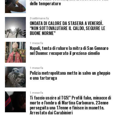
delle temperature
3 settimane fa
ONDATA DI CALORE DA STASERA A VENERDÌ.
“NON SOTTOVALUTARE IL CALDO, SEGUIRE LE
BUONE NORME”
1 mese fa
Napoli, tenta di rubare la mitra di San Gennaro
nel Duomo: recuperato il prezioso cimelio
1 mese fa
Polizia metropolitana mette in salvo un gheppio
e una tartaruga
1 mese fa
Ti faccio uscire al TG5!” Profili fake, minacce di
morte e l’ombra di Martina Carbonaro. 23enne
perseguita una 17enne e finisce in manette.
Arrestato dai Carabinieri