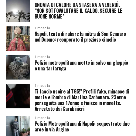
ONDATA DI CALORE DA STASERA A VENERDÌ.
“NON SOTTOVALUTARE IL CALDO, SEGUIRE LE
BUONE NORME”
1 mese fa
Napoli, tenta di rubare la mitra di San Gennaro
nel Duomo: recuperato il prezioso cimelio
1 mese fa
Polizia metropolitana mette in salvo un gheppio
e una tartaruga
1 mese fa
Ti faccio uscire al TG5!” Profili fake, minacce di
morte e l’ombra di Martina Carbonaro. 23enne
perseguita una 17enne e finisce in manette.
Arrestato dai Carabinieri
1 mese fa
Polizia Metropolitana di Napoli: sequestrate due
aree in via Argine