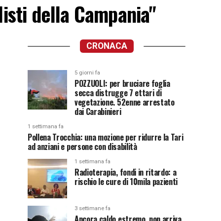
listi della Campania"
CRONACA
5 giorni fa
POZZUOLI: per bruciare foglia
secca distrugge 7 ettari di
vegetazione. 52enne arrestato
dai Carabinieri
1 settimana fa
Pollena Trocchia: una mozione per ridurre la Tari
ad anziani e persone con disabilità
1 settimana fa
Radioterapia, fondi in ritardo: a
rischio le cure di 10mila pazienti
3 settimane fa
Ancora caldo estremo, non arriva