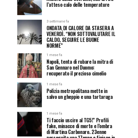
l’atteso calo delle temperature
3 settimane fa
ONDATA DI CALORE DA STASERA A
VENERDÌ. “NON SOTTOVALUTARE IL
CALDO, SEGUIRE LE BUONE
NORME”
1 mese fa
Napoli, tenta di rubare la mitra di
San Gennaro nel Duomo:
recuperato il prezioso cimelio
1 mese fa
Polizia metropolitana mette in
salvo un gheppio e una tartaruga
1 mese fa
Ti faccio uscire al TG5!” Profili
fake, minacce di morte e l’ombra
di Martina Carbonaro. 23enne
perseguita una 17enne e finisce in