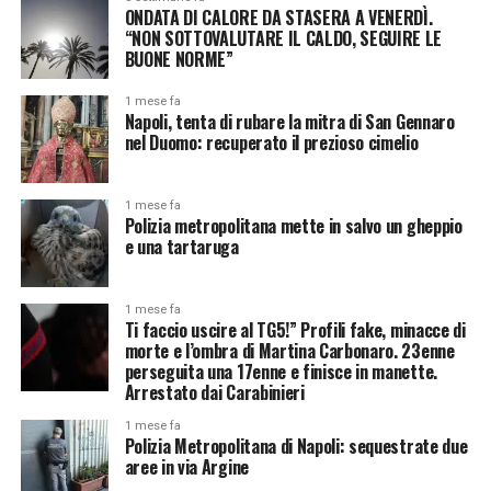
ONDATA DI CALORE DA STASERA A VENERDÌ.
“NON SOTTOVALUTARE IL CALDO, SEGUIRE LE
BUONE NORME”
1 mese fa
Napoli, tenta di rubare la mitra di San Gennaro
nel Duomo: recuperato il prezioso cimelio
1 mese fa
Polizia metropolitana mette in salvo un gheppio
e una tartaruga
1 mese fa
Ti faccio uscire al TG5!” Profili fake, minacce di
morte e l’ombra di Martina Carbonaro. 23enne
perseguita una 17enne e finisce in manette.
Arrestato dai Carabinieri
1 mese fa
Polizia Metropolitana di Napoli: sequestrate due
aree in via Argine