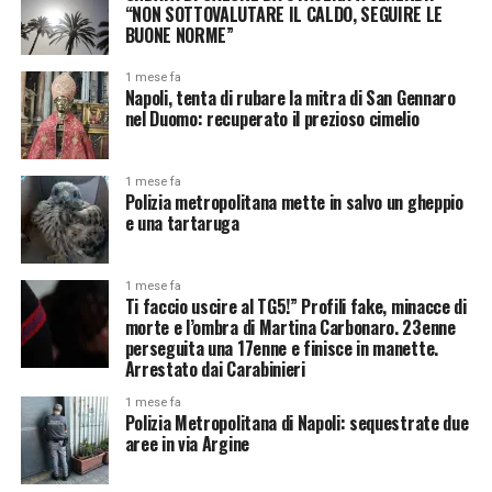
“NON SOTTOVALUTARE IL CALDO, SEGUIRE LE
BUONE NORME”
1 mese fa
Napoli, tenta di rubare la mitra di San Gennaro
nel Duomo: recuperato il prezioso cimelio
1 mese fa
Polizia metropolitana mette in salvo un gheppio
e una tartaruga
1 mese fa
Ti faccio uscire al TG5!” Profili fake, minacce di
morte e l’ombra di Martina Carbonaro. 23enne
perseguita una 17enne e finisce in manette.
Arrestato dai Carabinieri
1 mese fa
Polizia Metropolitana di Napoli: sequestrate due
aree in via Argine