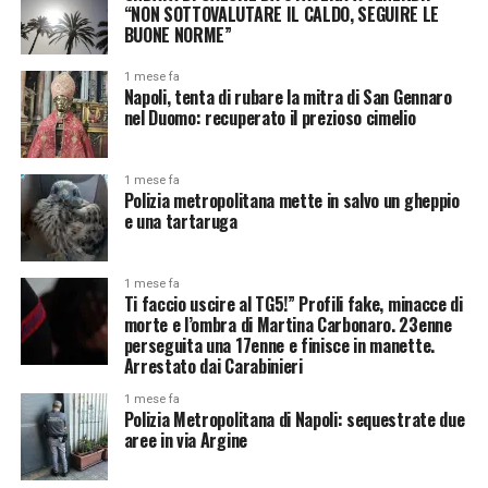
“NON SOTTOVALUTARE IL CALDO, SEGUIRE LE
BUONE NORME”
1 mese fa
Napoli, tenta di rubare la mitra di San Gennaro
nel Duomo: recuperato il prezioso cimelio
1 mese fa
Polizia metropolitana mette in salvo un gheppio
e una tartaruga
1 mese fa
Ti faccio uscire al TG5!” Profili fake, minacce di
morte e l’ombra di Martina Carbonaro. 23enne
perseguita una 17enne e finisce in manette.
Arrestato dai Carabinieri
1 mese fa
Polizia Metropolitana di Napoli: sequestrate due
aree in via Argine